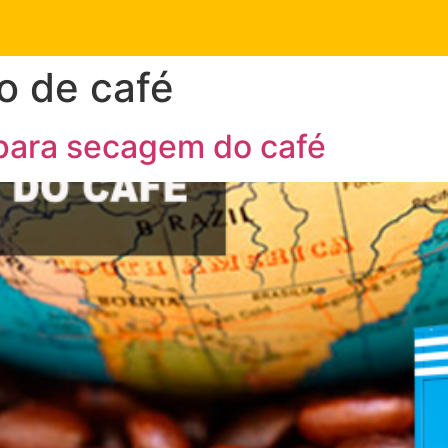
o de café
para secagem do café