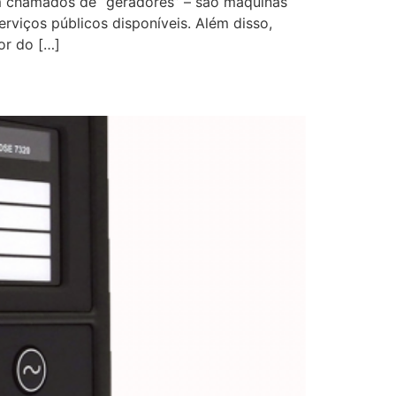
ém chamados de “geradores” – são máquinas
rviços públicos disponíveis. Além disso,
or do […]