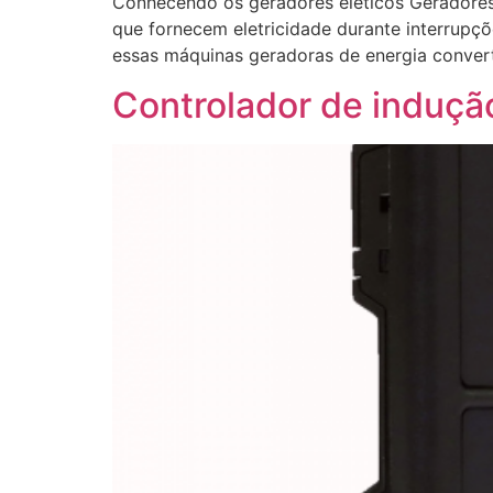
Conhecendo os geradores eléticos Geradores
que fornecem eletricidade durante interrupçõ
essas máquinas geradoras de energia convert
Controlador de induçã