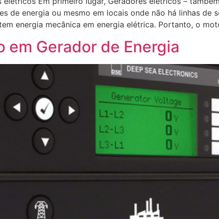
 elétricos Em primeiro lugar, Geradores elétricos – tamb
es de energia ou mesmo em locais onde não há linhas de se
em energia mecânica em energia elétrica. Portanto, o mot
o em Gerador de Energia