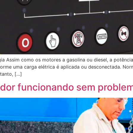
ia Assim como os motores a gasolina ou diesel, a potênci
nforme uma carga elétrica é aplicada ou desconectada. N
tanto, […]
dor funcionando sem proble