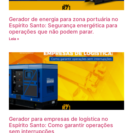
Gerador de energia para zona portuária no
Espírito Santo: Segurança energética para
operações que não podem parar.
Leia »
Gerador para empresas de logística no
Espírito Santo: Como garantir operações
sem interrupções