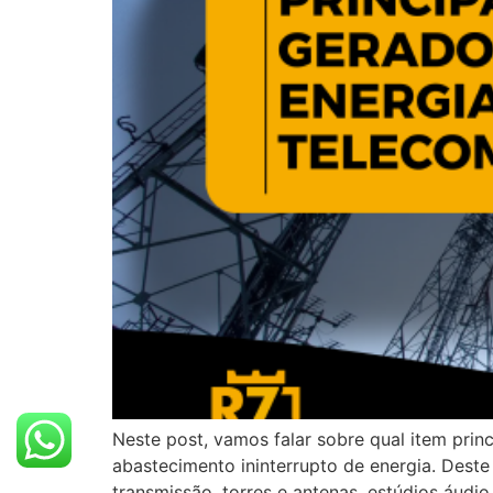
Neste post, vamos falar sobre qual item prin
abastecimento ininterrupto de energia. De
transmissão, torres e antenas, estúdios áud