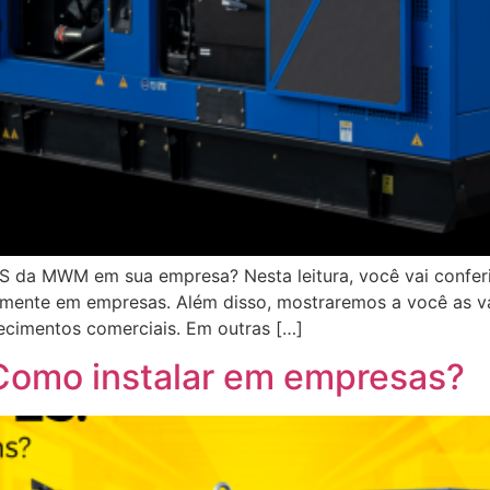
ES da MWM em sua empresa? Nesta leitura, você vai conferi
tamente em empresas. Além disso, mostraremos a você as v
ecimentos comerciais. Em outras […]
 Como instalar em empresas?