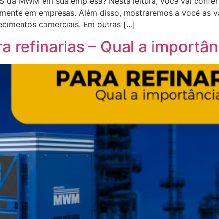
ES da MWM em sua empresa? Nesta leitura, você vai conferi
tamente em empresas. Além disso, mostraremos a você as v
ecimentos comerciais. Em outras […]
a refinarias – Qual a importân