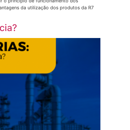
r o princípio de funcionamento dos
antagens da utilização dos produtos da R7
cia?