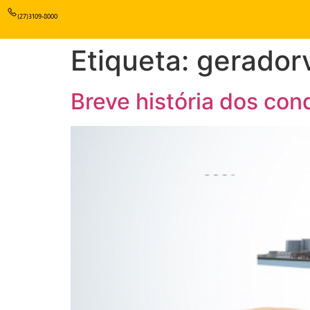
(27)3109-8000
Etiqueta:
geradorv
Breve história dos co