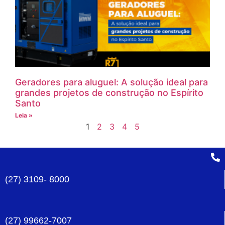
Geradores para aluguel: A solução ideal para
grandes projetos de construção no Espírito
Santo
Leia »
1
2
3
4
5
(27) 3109- 8000
(27) 99662-7007