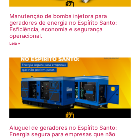
Manutençào de bomba injetora para
geradores de energia no Espírito Santo:
Esficiência, economia e segurança
operacional.
Leia »
Aluguel de geradores no Espírito Santo:
Energia segura para empresas que não