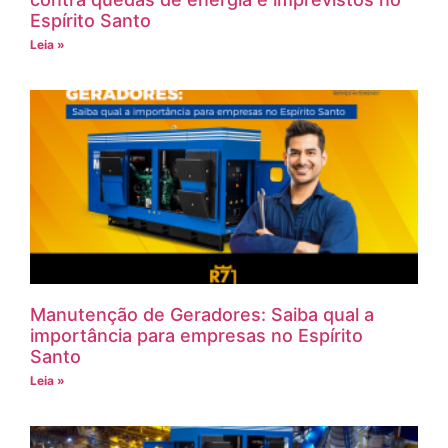
Espírito Santo
Leia »
Manutenção de Geradores: Saiba qual a
importância para empresas no Espírito
Santo
Leia »