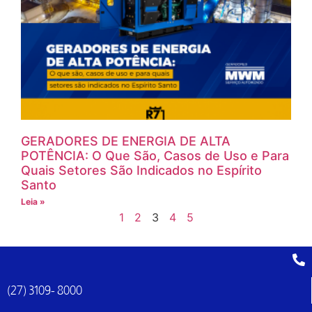
GERADORES DE ENERGIA DE ALTA
POTÊNCIA: O Que São, Casos de Uso e Para
Quais Setores São Indicados no Espírito
Santo
Leia »
1
2
3
4
5
(27) 3109- 8000