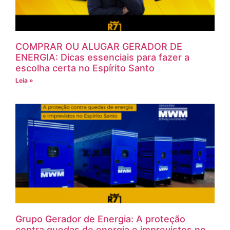
COMPRAR OU ALUGAR GERADOR DE
ENERGIA: Dicas essenciais para fazer a
escolha certa no Espírito Santo
Leia »
Grupo Gerador de Energia: A proteção
contra quedas de energia e imprevistos no